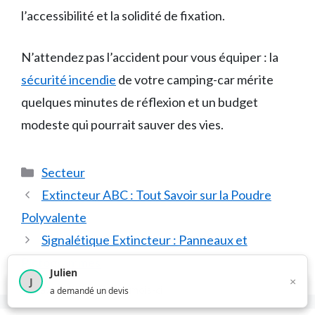
l’accessibilité et la solidité de fixation.
N’attendez pas l’accident pour vous équiper : la
sécurité incendie
de votre camping-car mérite
quelques minutes de réflexion et un budget
modeste qui pourrait sauver des vies.
Catégories
Secteur
Extincteur ABC : Tout Savoir sur la Poudre
Polyvalente
Signalétique Extincteur : Panneaux et
Pictogrammes
Julien
×
J
×
1 375
utilisateurs ce mois-ci
a demandé un devis