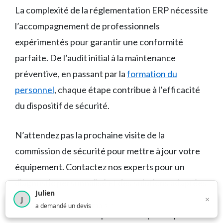
La complexité de la réglementation ERP nécessite
l’accompagnement de professionnels
expérimentés pour garantir une conformité
parfaite. De l’audit initial à la maintenance
préventive, en passant par la
formation du
personnel
, chaque étape contribue à l’efficacité
du dispositif de sécurité.
N’attendez pas la prochaine visite de la
commission de sécurité pour mettre à jour votre
équipement. Contactez nos experts pour un
diagnostic personnalisé et des solutions adaptées
Julien
à votre établissement. Votre tranquillité d’esprit
×
J
×
1 373
utilisateurs ce mois-ci
a demandé un devis
et la sécurité de votre public n’ont pas de prix.