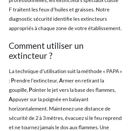
professionnelles, les extincteurs spéciaux classe
F traitent les feux d’huiles et graisses. Notre
diagnostic sécurité identifie les extincteurs
appropriés à chaque zone de votre établissement.
Comment utiliser un
extincteur ?
La technique d’utilisation suit la méthode « PAPA »
:
P
rendre l’extincteur,
A
rmer en retirant la
goupille,
P
ointer le jet vers la base des flammes,
A
ppuyer sur la poignée en balayant
horizontalement. Maintenez une distance de
sécurité de 2 à 3 mètres, évacuez si le feu reprend
et ne tournez jamais le dos aux flammes. Une