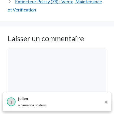
Extincteur Poissy (78) : Vente, Maintenance
et Vérification
Laisser un commentaire
Commentaire
Julien
×
J
×
1 374
utilisateurs ce mois-ci
a demandé un devis