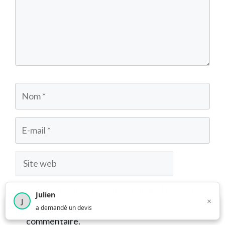
Nom
E-
mail
Site
web
Enregistrer mon nom, mon e-mail et mon site
Julien
×
J
dans le navigateur pour mon prochain
×
1 374
utilisateurs ce mois-ci
a demandé un devis
commentaire.