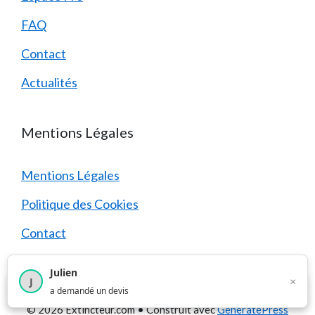
FAQ
Contact
Actualités
Mentions Légales
Mentions Légales
Politique des Cookies
Contact
Julien
×
J
×
1 374
utilisateurs ce mois-ci
a demandé un devis
© 2026 Extincteur.com
• Construit avec
GeneratePress