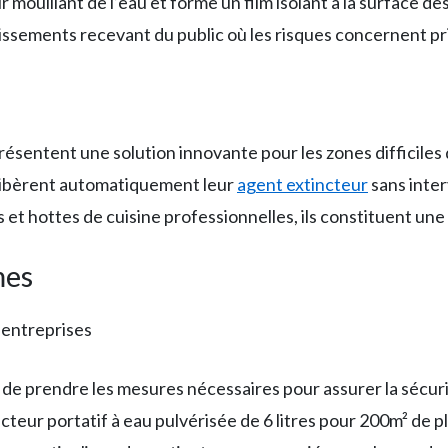
ir mouillant de l’eau et forme un film isolant à la surface d
blissements recevant du public où les risques concernent p
ésentent une solution innovante pour les zones difficiles
 libèrent automatiquement leur
agent extincteur
sans inte
 et hottes de cuisine professionnelles, ils constituent une
mes
s entreprises
de prendre les mesures nécessaires pour assurer la sécurit
incteur portatif à eau pulvérisée de 6 litres pour 200m² de