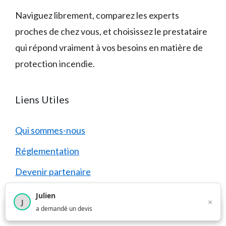
Naviguez librement, comparez les experts
proches de chez vous, et choisissez le prestataire
qui répond vraiment à vos besoins en matière de
protection incendie.
Liens Utiles
Qui sommes-nous
Réglementation
Devenir partenaire
Espace Pro
Julien
×
J
×
1 376
utilisateurs ce mois-ci
a demandé un devis
FAQ