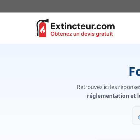
Aller
au
contenu
F
Retrouvez ici les répons
réglementation et l