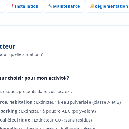
r
Installation
Maintenance
Réglementation
ncteur
pour quelle situation ?
eur choisir pour mon activité ?
 risques présents dans vos locaux :
ce, habitation :
Extincteur à eau pulvérisée (classe A et B)
 parking :
Extincteur à poudre ABC (polyvalent)
ocal électrique :
Extincteur CO₂ (sans résidus)
ionnelle :
Extincteur classe F (huiles de cuisson)