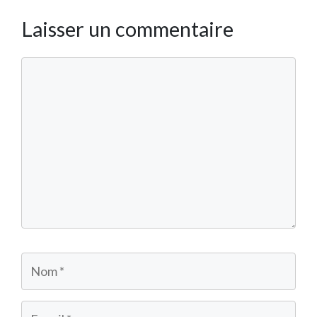
Laisser un commentaire
Commentaire
Nom
E-