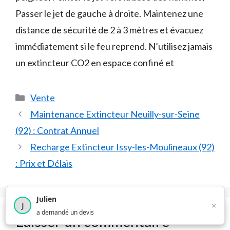
Passer le jet de gauche à droite. Maintenez une
distance de sécurité de 2 à 3 mètres et évacuez
immédiatement si le feu reprend. N’utilisez jamais
un extincteur CO2 en espace confiné et
Catégories
Vente
Maintenance Extincteur Neuilly-sur-Seine
(92) : Contrat Annuel
Recharge Extincteur Issy-les-Moulineaux (92)
: Prix et Délais
Julien
×
J
×
1 374
utilisateurs ce mois-ci
a demandé un devis
Laisser un commentaire