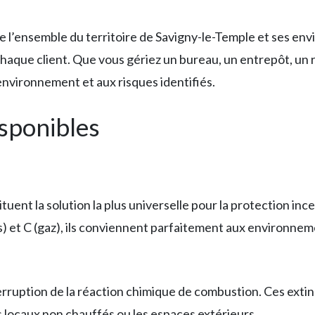
e l’ensemble du territoire de Savigny-le-Temple et ses env
haque client. Que vous gériez un bureau, un entrepôt, un 
environnement et aux risques identifiés.
isponibles
tuent la solution la plus universelle pour la protection ince
es) et C (gaz), ils conviennent parfaitement aux environne
rruption de la réaction chimique de combustion. Ces extin
s locaux non chauffés ou les espaces extérieurs.