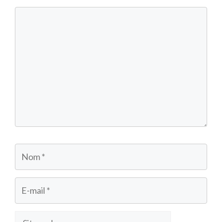
Commentaire
Nom
E-
mail
Site