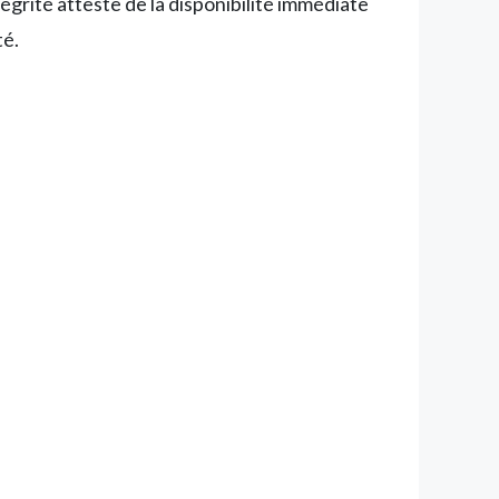
égrité atteste de la disponibilité immédiate
té.