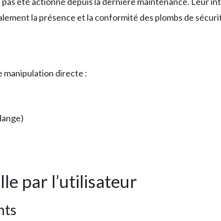
a pas été actionné depuis la dernière maintenance. Leur int
alement la présence et la conformité des plombs de sécuri
 manipulation directe :
dange)
le par l’utilisateur
nts