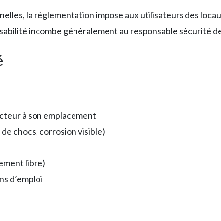
nnelles, la réglementation impose aux utilisateurs des loca
nsabilité incombe généralement au responsable sécurité de 
é
incteur à son emplacement
 de chocs, corrosion visible)
gement libre)
ons d’emploi