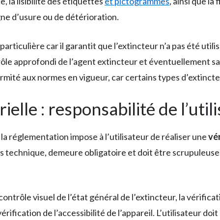
ce, la lisibilité des étiquettes
et pictogrammes
, ainsi que l
gne d’usure ou de détérioration.
rticulière car il garantit que l’extincteur n’a pas été util
trôle approfondi de l’agent extincteur et éventuellement s
ormité aux normes en vigueur, car certains types d’extincte
ielle : responsabilité de l’util
la réglementation impose à l’utilisateur de réaliser une
vér
oins technique, demeure obligatoire et doit être scrupuleu
trôle visuel de l’état général de l’extincteur, la vérificati
érification de l’accessibilité de l’appareil. L’utilisateur do