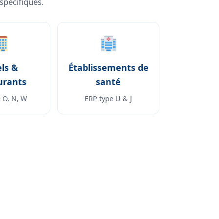
spécifiques.
ls &
Établissements de
urants
santé
 O, N, W
ERP type U & J