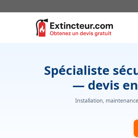
Aller
au
contenu
Spécialiste séc
— devis en
Installation, maintenance 