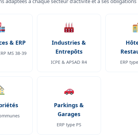
ns adaptées à chaque secteur d’activité et à ses obligations 
es & ERP
Industries &
Hôte
Entrepôts
Resta
ERP MS 38-39
ICPE & APSAD R4
ERP type
priétés
Parkings &
Garages
 communes
ERP type PS