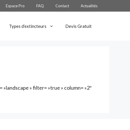
Espace Pro
FAQ
Contact
Actualités
Types d’extincteurs
Devis Gratuit
 »landscape » filter= »true » column= »2″