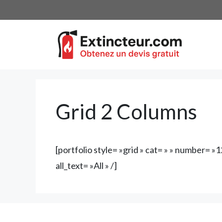
Aller
au
contenu
Grid 2 Columns
[portfolio style= »grid » cat= » » number= 
all_text= »All » /]