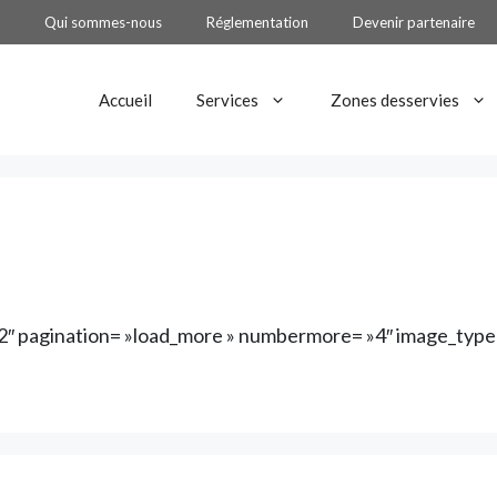
Qui sommes-nous
Réglementation
Devenir partenaire
Accueil
Services
Zones desservies
»12″ pagination= »load_more » numbermore= »4″ image_type=