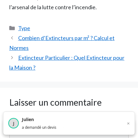
l’arsenal de la lutte contre l’incendie.
Catégories
Type
Combien d’Extincteurs par m² ? Calcul et
Normes
Extincteur Particulier : Quel Extincteur pour
la Maison ?
Laisser un commentaire
Commentaire
Julien
×
J
×
1 376
utilisateurs ce mois-ci
a demandé un devis