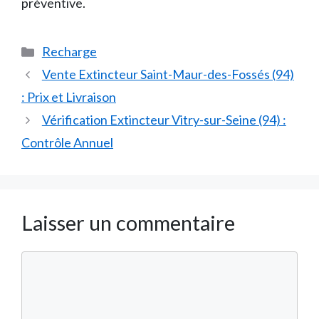
préventive.
Catégories
Recharge
Vente Extincteur Saint-Maur-des-Fossés (94)
: Prix et Livraison
Vérification Extincteur Vitry-sur-Seine (94) :
Contrôle Annuel
Laisser un commentaire
Commentaire