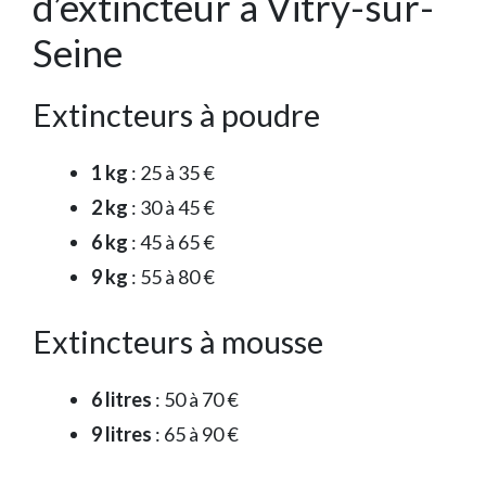
d’extincteur à Vitry-sur-
Seine
Extincteurs à poudre
1 kg
: 25 à 35 €
2 kg
: 30 à 45 €
6 kg
: 45 à 65 €
9 kg
: 55 à 80 €
Extincteurs à mousse
6 litres
: 50 à 70 €
9 litres
: 65 à 90 €