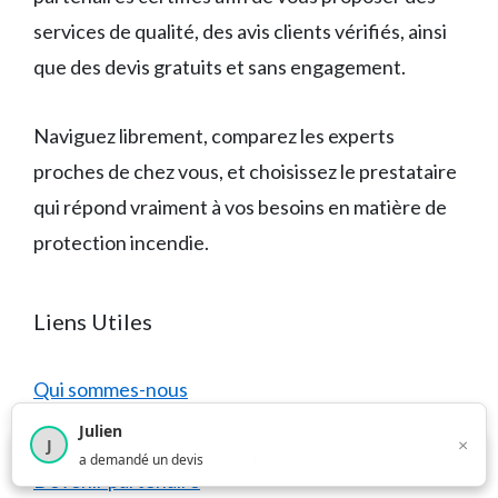
services de qualité, des avis clients vérifiés, ainsi
que des devis gratuits et sans engagement.
Naviguez librement, comparez les experts
proches de chez vous, et choisissez le prestataire
qui répond vraiment à vos besoins en matière de
protection incendie.
Liens Utiles
Qui sommes-nous
Julien
Réglementation
×
J
×
1 373
utilisateurs ce mois-ci
a demandé un devis
Devenir partenaire