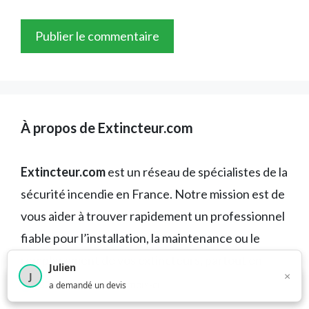
À propos de Extincteur.com
Extincteur.com
est un réseau de spécialistes de la
sécurité incendie en France. Notre mission est de
vous aider à trouver rapidement un professionnel
fiable pour l’installation, la maintenance ou le
remplacement de vos extincteurs, partout en
Julien
×
J
France, et au meilleur prix.
×
1 374
utilisateurs ce mois-ci
a demandé un devis