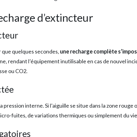
echarge d’extincteur
cteur
ur que quelques secondes,
une recharge complète s’impo
e, rendant l’équipement inutilisable en cas de nouvel incid
usse ou CO2.
ctée
pression interne. Si l’aiguille se situe dans la zone rouge
icro-fuites, de variations thermiques ou simplement du viei
gatoires