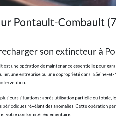
r Pontault-Combault (77)
recharger son extincteur à P
lt
est une opération de maintenance essentielle pour garan
lier, une entreprise ou une copropriété dans la Seine-et-Ma
intervention.
sieurs situations : après utilisation partielle ou totale, l
les périodiques révélant des anomalies. Cette opération pe
rer votre conformité réglementaire.