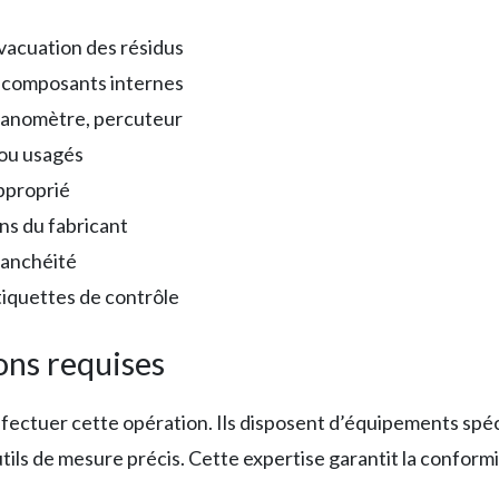
évacuation des résidus
s composants internes
 manomètre, percuteur
 ou usagés
pproprié
ons du fabricant
tanchéité
tiquettes de contrôle
ons requises
fectuer cette opération. Ils disposent d’équipements spé
outils de mesure précis. Cette expertise garantit la conform