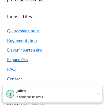
Liens Utiles
Qui sommes-nous
Réglementation
Devenir partenaire
Espace Pro
FAQ
Contact
Actualités
Julien
×
J
×
1 374
utilisateurs ce mois-ci
a demandé un devis