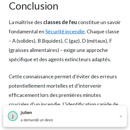
Conclusion
La maîtrise des
classes de feu
constitue un savoir
fondamental en
Sécurité incendie
. Chaque classe
– A (solides), B (liquides), C (gaz), D (métaux), F
(graisses alimentaires) – exige une approche
spécifique et des agents extincteurs adaptés.
Cette connaissance permet d’éviter des erreurs
potentiellement mortelles et d’intervenir
efficacement lors des premières minutes
cruciales d’un incendie. L’identification rapide de
Julien
la classe de feu, associée au choix judicieux de
×
J
×
1 373
utilisateurs ce mois-ci
a demandé un devis
l’agent extincteur, peut faire la différence entre