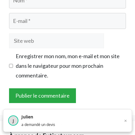
E-
mail
Site
web
Enregistrer mon nom, mon e-mail et mon site
dans le navigateur pour mon prochain
commentaire.
Julien
×
J
×
1 375
utilisateurs ce mois-ci
a demandé un devis