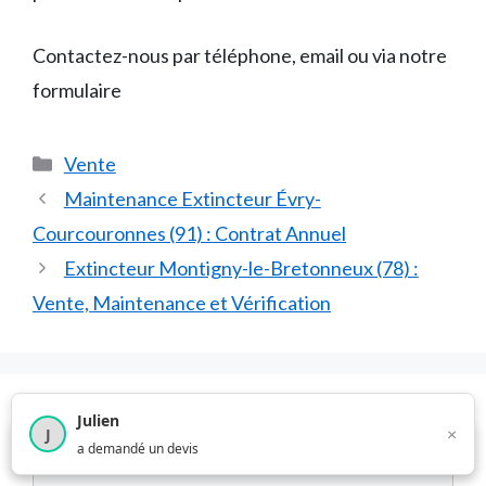
Contactez-nous par téléphone, email ou via notre
formulaire
Catégories
Vente
Maintenance Extincteur Évry-
Courcouronnes (91) : Contrat Annuel
Extincteur Montigny-le-Bretonneux (78) :
Vente, Maintenance et Vérification
Laisser un commentaire
Julien
×
J
×
1 374
utilisateurs ce mois-ci
a demandé un devis
Commentaire